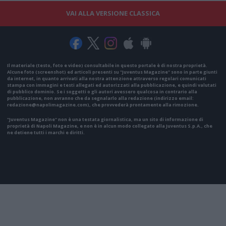
VAI ALLA VERSIONE CLASSICA
Il materiale (testo, foto e video) consultabile in questo portale è di nostra proprietà.
Alcune foto (screenshot) ed articoli presenti su "Juventus Magazine" sono in parte giunti
da internet, in quanto arrivati alla nostra attenzione attraverso regolari comunicati
stampa con immagini e testi allegati ed autorizzati alla pubblicazione, e quindi valutati
di pubblico dominio. Se i soggetti o gli autori avessero qualcosa in contrario alla
pubblicazione, non avranno che da segnalarlo alla redazione (indirizzo email:
redazione@napolimagazine.com
), che provvederà prontamente alla rimozione.
"Juventus Magazine" non è una testata giornalistica, ma un sito di informazione di
proprietà di Napoli Magazine, e non è in alcun modo collegato alla Juventus S.p.A., che
ne detiene tutti i marchi e diritti.