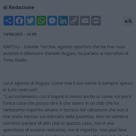
di Redazione
Share
Facebook
Twitter
WhatsApp
Messenger
LinkedIn
Copy
Email
Print
aA
Link
19/08/2021 - 10:09
NAPOLI - Davide Torchia, agente sportivo che ha tra i suoi
assistiti il difensore Daniele Rugani, ha parlato ai microfoni di
Tmw Radio.
Lei è agente di Rugani. Come mai il suo nome è sempre speso
in tutti i mercati?
"L'accostamento con il Napoli lo sento anche io come voi però
l'unica cosa che posso dire è che siamo in un club che ha
tantissimo rispetto umano e tecnico del calciatore che non è
mai stato messo sul mercato dalla Juventus. Non mi sembra
corretto parlare di altri club in questo caso, non è una
questione di essere reticente, ma di rispetto. Uno può fare