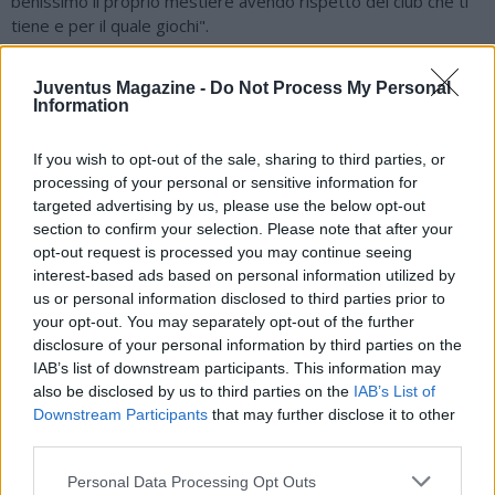
benissimo il proprio mestiere avendo rispetto del club che ti
tiene e per il quale giochi".
Juventus Magazine -
Do Not Process My Personal
Information
La sensazione è che quest'anno ci sarà un campionato più
equilibrato.
"Credo che ci sarà ancora di più la frazione tra quelle 5-6 e
If you wish to opt-out of the sale, sharing to third parties, or
quelle sotto. Le strutture sono diverse ed è inevitabile, ma ci
processing of your personal or sensitive information for
sono dei club che hanno delle particolarità. Allegri è tornato
targeted advertising by us, please use the below opt-out
alla Juventus e sarà competitiva, l'Inter ha perso Hakimi,
section to confirm your selection. Please note that after your
opt-out request is processed you may continue seeing
Lukaku e Conte, ma ha preso Inzaghi, la Lazio ha preso Sarri,
interest-based ads based on personal information utilized by
la Roma si sta organizzando con Mourinho... La continuità paga
us or personal information disclosed to third parties prior to
comunque sempre di più".
your opt-out. You may separately opt-out of the further
disclosure of your personal information by third parties on the
IAB’s list of downstream participants. This information may
Chi è che può essere una sorpresa quest'anno?
also be disclosed by us to third parties on the
IAB’s List of
"Mi intriga rivedere il Milan. Era il periodo del Covid e non si è
Downstream Participants
that may further disclose it to other
capito se andavano bene perché non c'era nessuno allo stadio
third parties.
e quindi meno pressioni o se avevano veramente dei valori
Personal Data Processing Opt Outs
importanti: voglio vedere se riescono a riconfermarsi. L'Inter