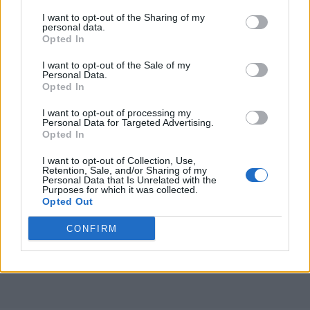
poi alla fine aveva assoluto strapotere. I cambi di allenatore
I want to opt-out of the Sharing of my
anche mi attirano come quello di Spalletti al Napoli. Tanti
personal data.
giocatori si trovano bene con determinati allenatori, mentre
Opted In
con altri no. Non guardiamo agli altri perché non si devono
I want to opt-out of the Sale of my
dare lezioni, ma l'Europeo lo abbiamo vinto noi quindi calciatori
Personal Data.
buoni li abbiamo".
Opted In
I want to opt-out of processing my
Personal Data for Targeted Advertising.
Opted In
I want to opt-out of Collection, Use,
Retention, Sale, and/or Sharing of my
Personal Data that Is Unrelated with the
Purposes for which it was collected.
Opted Out
CONFIRM