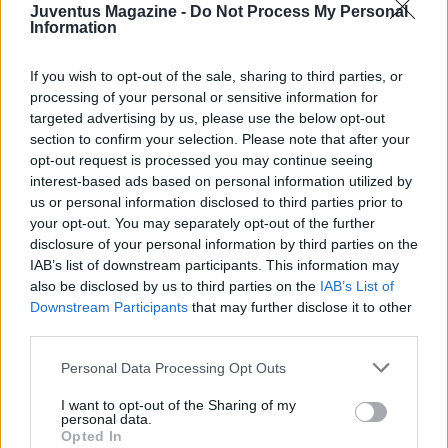
Juventus Magazine -
Do Not Process My Personal
però accelerava. La Juventus non gestisce ora come sta
Information
facendo il Napoli. E gli azzurri sanno che in questo caso vanno
a Torino e stanno meglio, in questo momento il Napoli è più
If you wish to opt-out of the sale, sharing to third parties, or
forte della Juventus. Supercoppa? La partita per tanti minuti è
processing of your personal or sensitive information for
stata equilibrata. La situazione fisica e mentale è ribaltata ora
targeted advertising by us, please use the below opt-out
e il Napoli sta trovando certezze. In questo momento tra il
section to confirm your selection. Please note that after your
centrocampo del Napoli e della Juventus c'è una differenza
opt-out request is processed you may continue seeing
imbarazzante. Però la Juventus ha Chiesa e Cuadrado che
interest-based ads based on personal information utilized by
possono partire palla al piede, Ronaldo mette la palla in porta.
us or personal information disclosed to third parties prior to
Ha molto potenziale che però organizza male ma che può
your opt-out. You may separately opt-out of the further
colpire da un momento all'altro. Il problema per chi affronta la
disclosure of your personal information by third parties on the
Juventus è questo: magari ti senti più forte ma ha un arsenale
IAB’s list of downstream participants. This information may
pazzesco. Chi tra Mertens e Osimhen contro la Juventus?
also be disclosed by us to third parties on the
IAB’s List of
Mertens c'è sempre quando si decide la partita. Non sono più
Downstream Participants
that may further disclose it to other
di 5 i giocatori forti come Mertens nell'ultimo decennio di Serie
third parties.
A. Questo ragazzo è un'altra cosa, così come Insigne quando
c'è lui. Ha fatto una giocata straordinaria contro il Crotone,
Personal Data Processing Opt Outs
sembra in stato di grazia e per una volta sembra esaltato
I want to opt-out of the Sharing of my
dalla responsabilità. E Osimhen entrando sa cambiare meglio
personal data.
la partita degli altri, se hai necessità".
Opted In