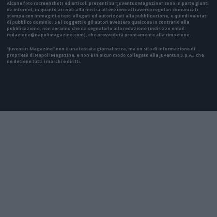
Alcune foto (screenshot) ed articoli presenti su "Juventus Magazine" sono in parte giunti
da internet, in quanto arrivati alla nostra attenzione attraverso regolari comunicati
stampa con immagini e testi allegati ed autorizzati alla pubblicazione, e quindi valutati
di pubblico dominio. Se i soggetti o gli autori avessero qualcosa in contrario alla
pubblicazione, non avranno che da segnalarlo alla redazione (indirizzo email:
redazione@napolimagazine.com
), che provvederà prontamente alla rimozione.
"Juventus Magazine" non è una testata giornalistica, ma un sito di informazione di
proprietà di Napoli Magazine, e non è in alcun modo collegato alla Juventus S.p.A., che
ne detiene tutti i marchi e diritti.