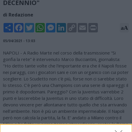
DECENNIO"
di Redazione
Share
Facebook
Twitter
WhatsApp
Messenger
LinkedIn
Copy
Email
Print
aA
Link
05/04/2021 - 13:03
NAPOLI - A Radio Marte nel corso della trasmissione “Si
gonfia la rete” è intervenuto Marco Bucciantini, giornalista:
"Ho detto tante volte che l'importante era che il Napoli fosse
nei paraggi, con i giocatori sani e con un organico con cui poter
scegliere. Lo Scudetto non c'è più, forse non ci sarebbe stato
lo stesso. C'è però una Champions con una serie di spareggi: il
primo è dopodomani. Pareggio? Con la Juventus varrebbe 2
punti e lascerebbe la Juventus in uno stato di difficoltà. Loro
devono vincere per allontanare tutto quello che sta arrivando
nell'ambiente. Non è più un ambiente impermeabile. Il Napoli
però non calcola la partita, la fa. E' andato a Milano contro il
Milan e ha fatto un primo tempo straordinario, contro la Roma
70'. Con il Crotone ha vissuto le alterne vicende della sosta,