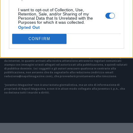
I want to opt-out of Collection, Use,
Retention, Sale, and/or Sharing of my
Personal Data that Is Unrelated with the
Purposes for which it was collected.
VAI ALLA VERSIONE CLASSICA
Opted Out
CONFIRM
Il materiale (testo, foto e video) consultabile in questo portale è di nostra proprietà.
Alcune foto (screenshot) ed articoli presenti su "Juventus Magazine" sono in parte giunti
da internet, in quanto arrivati alla nostra attenzione attraverso regolari comunicati
stampa con immagini e testi allegati ed autorizzati alla pubblicazione, e quindi valutati
di pubblico dominio. Se i soggetti o gli autori avessero qualcosa in contrario alla
pubblicazione, non avranno che da segnalarlo alla redazione (indirizzo email:
redazione@napolimagazine.com
), che provvederà prontamente alla rimozione.
"Juventus Magazine" non è una testata giornalistica, ma un sito di informazione di
proprietà di Napoli Magazine, e non è in alcun modo collegato alla Juventus S.p.A., che
ne detiene tutti i marchi e diritti.