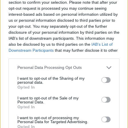
section to confirm your selection. Please note that after your
mostrerò cosa so fare ora. Ma di certo non correremo rischi
opt-out request is processed you may continue seeing
inutili. Contro la Tunisia è stato emozionante. Era il
interest-based ads based on personal information utilized by
compleanno di mio padre. In panchina durante la partita, ho
us or personal information disclosed to third parties prior to
sentito le emozioni salire. E' normale. Ma non ho pianto, e
your opt-out. You may separately opt-out of the further
questo è un bene. Mondiali? La chiave sarà partire bene e
disclosure of your personal information by third parties on the
crescere durante tutto il torneo. Nessuna nazione domina
IAB’s list of downstream participants. This information may
dall'inizio alla fine. Che atmosfera c'è? E' molto simile alla
also be disclosed by us to third parties on the
IAB’s List of
Coppa del Mondo del 2018".
Downstream Participants
that may further disclose it to other
third parties.
Personal Data Processing Opt Outs
I want to opt-out of the Sharing of my
personal data.
Opted In
I want to opt-out of the Sale of my
Personal Data.
Opted In
I want to opt-out of processing my
Personal Data for Targeted Advertising.
Opted In