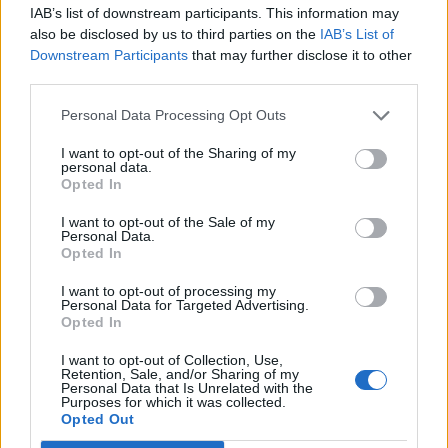
Sponda giallorossa intanto Gasperini chiede Greenwood. È
IAB’s list of downstream participants. This information may
l'uomo giusto?
also be disclosed by us to third parties on the
IAB’s List of
Downstream Participants
that may further disclose it to other
"È un giocatore che andrebbe benissimo per la Roma e le sue
third parties.
vicende private sono cose passate. Di tempo per arrivare a
dama ce n'è, non credo sia il caso di preoccuparsi. Mi
Personal Data Processing Opt Outs
preoccupano un po' invece le parole di Dybala, che ha detto di
avere ancora varie opzioni; se Gasperini lo vuole bisognerà
I want to opt-out of the Sharing of my
personal data.
chiudere per il rinnovo".
Opted In
Al Milan per la panchina si avvicina Amorim. Da portoghese ti
I want to opt-out of the Sale of my
aspetti che possa rilanciare Leao?
Personal Data.
Opted In
"Mi sembra che il Milan abbia poche idee e molto confuse. Non
riesco a capire quale sia la strategia e temo per i tifosi
I want to opt-out of processing my
Personal Data for Targeted Advertising.
rossoneri che la prossima sarà una stagione complicatissima.
Opted In
Leao ritengo che possa rimanere al Milan solo perché
nessuno lo vuole. L'allenatore comunque è l'ultimo dei
I want to opt-out of Collection, Use,
Retention, Sale, and/or Sharing of my
problemi del Milan, il vero ostacolo è in società".
Personal Data that Is Unrelated with the
Purposes for which it was collected.
Opted Out