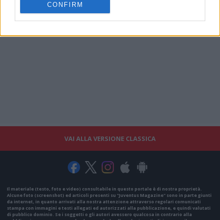
CONFIRM
VAI ALLA VERSIONE CLASSICA
Il materiale (testo, foto e video) consultabile in questo portale è di nostra proprietà.
Alcune foto (screenshot) ed articoli presenti su "Juventus Magazine" sono in parte giunti
da internet, in quanto arrivati alla nostra attenzione attraverso regolari comunicati
stampa con immagini e testi allegati ed autorizzati alla pubblicazione, e quindi valutati
di pubblico dominio. Se i soggetti o gli autori avessero qualcosa in contrario alla