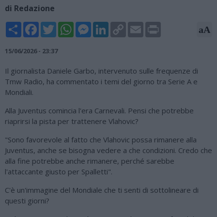
di Redazione
Share
Facebook
Twitter
WhatsApp
Messenger
LinkedIn
Copy
Email
Print
aA
Link
15/06/2026 - 23:37
Il giornalista Daniele Garbo, intervenuto sulle frequenze di
Tmw Radio, ha commentato i temi del giorno tra Serie A e
Mondiali.
Alla Juventus comincia l'era Carnevali. Pensi che potrebbe
riaprirsi la pista per trattenere Vlahovic?
"Sono favorevole al fatto che Vlahovic possa rimanere alla
Juventus, anche se bisogna vedere a che condizioni. Credo che
alla fine potrebbe anche rimanere, perché sarebbe
l'attaccante giusto per Spalletti".
C'è un'immagine del Mondiale che ti senti di sottolineare di
questi giorni?