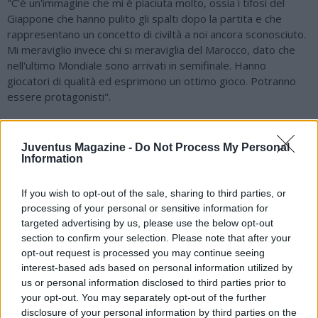
"C'è un'immagine che mi è piaciuta molto, ossia i tifosi del
Giappone che hanno pulito gli spalti dopo la partita e che
rappresentano un concetto di civiltà a noi ancora sconosciuto.
Mi meraviglio invece chi si meraviglia del Marocco, dato che
nell'ultimo Mondiale sono arrivati in semifinale. Hanno
giocatori di qualità ed esprimono un ottimo gioco. Potranno
essere protagonisti".
La Lazio sarà costratta al mercato a saldo zero. Che
prospettive possono esserci ora?
Juventus Magazine -
Do Not Process My Personal
Information
"La situazione è così incancrenita che è difficile immaginare
una via d'uscita. Lotito si è cacciato in un tunnel di cui non si
If you wish to opt-out of the sale, sharing to third parties, or
riesce ad intravedere l'uscita. È un muro contro muro con i
processing of your personal or sensitive information for
tifosi che avrà solo effetti negativi. leri sono stato a cena con
targeted advertising by us, please use the below opt-out
un amico che mi ha confessato che quest'anno non
section to confirm your selection. Please note that after your
sottoscriverà l'abbonamento all'Olimpico dopo più di
opt-out request is processed you may continue seeing
quarant'anni. È vero che la società è di chi la gestisce, ma i
interest-based ads based on personal information utilized by
tifosi sono il patrimonio principale di un club calcistico. Senza
us or personal information disclosed to third parties prior to
passione il calcio è destinato a morire".
your opt-out. You may separately opt-out of the further
disclosure of your personal information by third parties on the