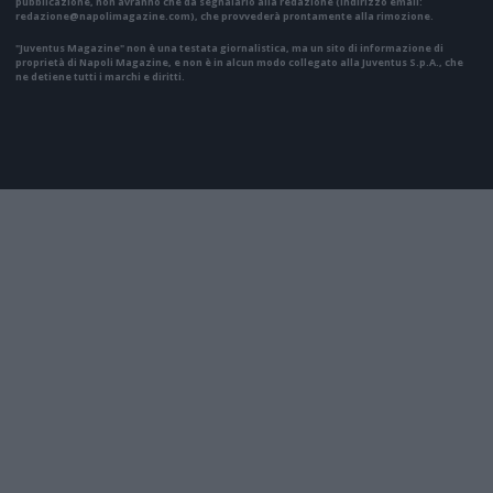
pubblicazione, non avranno che da segnalarlo alla redazione (indirizzo email:
redazione@napolimagazine.com
), che provvederà prontamente alla rimozione.
"Juventus Magazine" non è una testata giornalistica, ma un sito di informazione di
proprietà di Napoli Magazine, e non è in alcun modo collegato alla Juventus S.p.A., che
ne detiene tutti i marchi e diritti.