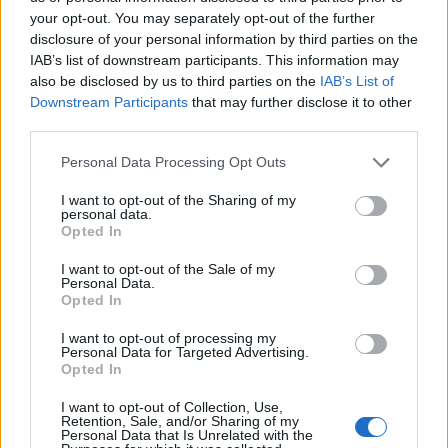
ai sorrisi dei bambini che ho visto felici, sono immagini che
your opt-out. You may separately opt-out of the further
restano dentro molto più di qualsiasi risultato".
disclosure of your personal information by third parties on the
IAB’s list of downstream participants. This information may
also be disclosed by us to third parties on the
IAB’s List of
Downstream Participants
that may further disclose it to other
third parties.
Personal Data Processing Opt Outs
I want to opt-out of the Sharing of my
personal data.
Opted In
I want to opt-out of the Sale of my
Personal Data.
Opted In
I want to opt-out of processing my
Personal Data for Targeted Advertising.
Opted In
VAI ALLA VERSIONE CLASSICA
I want to opt-out of Collection, Use,
Retention, Sale, and/or Sharing of my
Personal Data that Is Unrelated with the