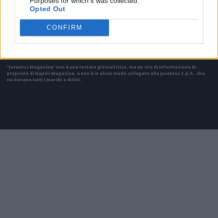
Purposes for which it was collected.
Opted Out
Il materiale (testo, foto e video) consultabile in questo portale è di nostra proprietà.
Alcune foto (screenshot) ed articoli presenti su "Juventus Magazine" sono in parte giunti
CONFIRM
da internet, in quanto arrivati alla nostra attenzione attraverso regolari comunicati
stampa con immagini e testi allegati ed autorizzati alla pubblicazione, e quindi valutati
di pubblico dominio. Se i soggetti o gli autori avessero qualcosa in contrario alla
pubblicazione, non avranno che da segnalarlo alla redazione (indirizzo email:
redazione@napolimagazine.com
), che provvederà prontamente alla rimozione.
"Juventus Magazine" non è una testata giornalistica, ma un sito di informazione di
proprietà di Napoli Magazine, e non è in alcun modo collegato alla Juventus S.p.A., che
ne detiene tutti i marchi e diritti.