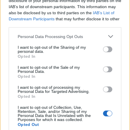
disclosure of your personal information by third parties on the
IAB’s list of downstream participants. This information may
also be disclosed by us to third parties on the
IAB’s List of
Downstream Participants
that may further disclose it to other
third parties.
Personal Data Processing Opt Outs
I want to opt-out of the Sharing of my
personal data.
Opted In
I want to opt-out of the Sale of my
Personal Data.
Opted In
I want to opt-out of processing my
VAI ALLA VERSIONE CLASSICA
Personal Data for Targeted Advertising.
Opted In
I want to opt-out of Collection, Use,
Retention, Sale, and/or Sharing of my
Personal Data that Is Unrelated with the
Il materiale (testo, foto e video) consultabile in questo portale è di nostra proprietà.
Purposes for which it was collected.
Alcune foto (screenshot) ed articoli presenti su "Juventus Magazine" sono in parte giunti
Opted Out
da internet, in quanto arrivati alla nostra attenzione attraverso regolari comunicati
stampa con immagini e testi allegati ed autorizzati alla pubblicazione, e quindi valutati