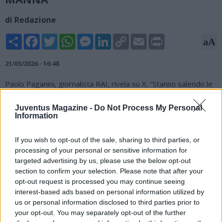
di Redazione
Share
Facebook
Twitter
WhatsApp
Messenger
LinkedIn
Copy
Email
Print
aA
Link
21/05/2026 - 16:48
Paolo Paganini, giornalista RAI, rivela su X: "Stanno salendo le
quotazioni di un ritorno alla Juventus di Antonio Conte. Sarà
decisivo l’incontro tra Elkann e Luciano Spalletti che ha rotto
Juventus Magazine -
Do Not Process My Personal
Information
con Comolli. Dovesse tornare Conte a Torino potrebbe
tornare anche Manna".
If you wish to opt-out of the sale, sharing to third parties, or
Stanno salendo le quotazioni di un ritorno alla
#Juventus
di
processing of your personal or sensitive information for
#AntonioConte
Sarà decisivo l’incontro tra
#Elkan
e
targeted advertising by us, please use the below opt-out
#LucianoSpalletti
che ha rotto con
#Comolli
. Dovesse tornare
section to confirm your selection. Please note that after your
Conte a Torino potrebbe tornare anche
#Manna
opt-out request is processed you may continue seeing
interest-based ads based on personal information utilized by
— Paolo Paganini (@PaPaganini)
May 21, 2026
us or personal information disclosed to third parties prior to
your opt-out. You may separately opt-out of the further