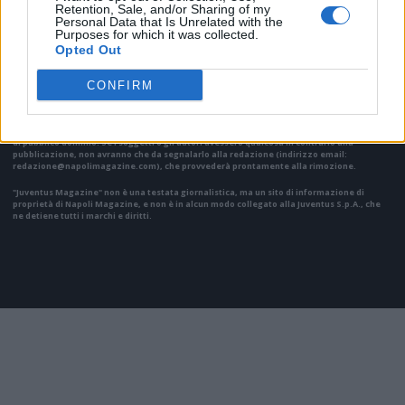
VAI ALLA VERSIONE CLASSICA
Retention, Sale, and/or Sharing of my
Personal Data that Is Unrelated with the
Purposes for which it was collected.
Opted Out
CONFIRM
Il materiale (testo, foto e video) consultabile in questo portale è di nostra proprietà.
Alcune foto (screenshot) ed articoli presenti su "Juventus Magazine" sono in parte giunti
da internet, in quanto arrivati alla nostra attenzione attraverso regolari comunicati
stampa con immagini e testi allegati ed autorizzati alla pubblicazione, e quindi valutati
di pubblico dominio. Se i soggetti o gli autori avessero qualcosa in contrario alla
pubblicazione, non avranno che da segnalarlo alla redazione (indirizzo email:
redazione@napolimagazine.com
), che provvederà prontamente alla rimozione.
"Juventus Magazine" non è una testata giornalistica, ma un sito di informazione di
proprietà di Napoli Magazine, e non è in alcun modo collegato alla Juventus S.p.A., che
ne detiene tutti i marchi e diritti.