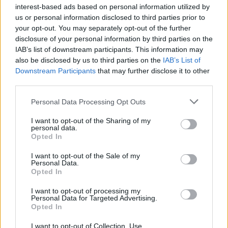
i suoi gol per provare ancora a sperare nella Champions, il
interest-based ads based on personal information utilized by
serbo è già stato decisivo in una stracittadina giocata allo
us or personal information disclosed to third parties prior to
stadio Olimpico Grande Torino: era l'ottobre del 2022, bastò
your opt-out. You may separately opt-out of the further
una sua zampata per firmare i tre punti bianconeri in casa dei
disclosure of your personal information by third parties on the
IAB’s list of downstream participants. This information may
granata.
also be disclosed by us to third parties on the
IAB’s List of
Downstream Participants
that may further disclose it to other
third parties.
Personal Data Processing Opt Outs
I want to opt-out of the Sharing of my
personal data.
Opted In
I want to opt-out of the Sale of my
Personal Data.
Opted In
I want to opt-out of processing my
Personal Data for Targeted Advertising.
Opted In
I want to opt-out of Collection, Use,