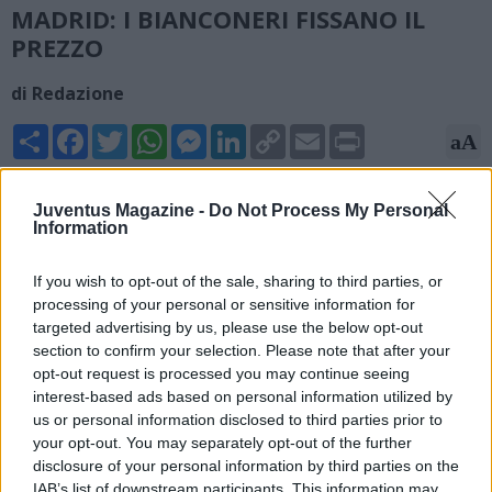
MADRID: I BIANCONERI FISSANO IL
PREZZO
di Redazione
Share
Facebook
Twitter
WhatsApp
Messenger
LinkedIn
Copy
Email
Print
aA
Link
02/07/2026 - 02:00
Juventus Magazine -
Do Not Process My Personal
Information
Secondo quanto riportato da Tuttosport, l'Atletico Madrid
vuole provare ad acquistare definitivamente Nico Gonzalez.
If you wish to opt-out of the sale, sharing to third parties, or
Anche l'argentino vuole continuare a giocare in Spagna. A
processing of your personal or sensitive information for
Torino nessuno vuole svendere l'ex Fiorentina, motivo per cui
targeted advertising by us, please use the below opt-out
i 24 milioni di euro proposti dai Colchoneros non sono stati
section to confirm your selection. Please note that after your
ritenuti soddisfacenti. La richiesta è di tre in più, cifra che le
opt-out request is processed you may continue seeing
permetterebbe di mettere a bilancio una buona plusvalenza.
interest-based ads based on personal information utilized by
us or personal information disclosed to third parties prior to
your opt-out. You may separately opt-out of the further
disclosure of your personal information by third parties on the
IAB’s list of downstream participants. This information may