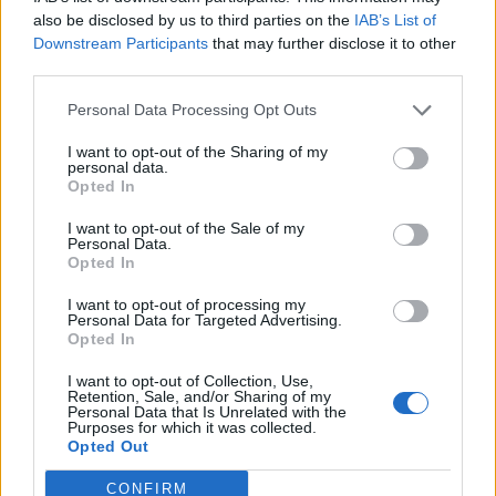
also be disclosed by us to third parties on the
IAB’s List of
Downstream Participants
that may further disclose it to other
third parties.
Personal Data Processing Opt Outs
I want to opt-out of the Sharing of my
personal data.
Opted In
I want to opt-out of the Sale of my
Personal Data.
Opted In
VAI ALLA VERSIONE CLASSICA
I want to opt-out of processing my
Personal Data for Targeted Advertising.
Opted In
I want to opt-out of Collection, Use,
Il materiale (testo, foto e video) consultabile in questo portale è di nostra proprietà.
Retention, Sale, and/or Sharing of my
Alcune foto (screenshot) ed articoli presenti su "Juventus Magazine" sono in parte giunti
Personal Data that Is Unrelated with the
da internet, in quanto arrivati alla nostra attenzione attraverso regolari comunicati
Purposes for which it was collected.
stampa con immagini e testi allegati ed autorizzati alla pubblicazione, e quindi valutati
Opted Out
di pubblico dominio. Se i soggetti o gli autori avessero qualcosa in contrario alla
pubblicazione, non avranno che da segnalarlo alla redazione (indirizzo email:
redazione@napolimagazine.com
), che provvederà prontamente alla rimozione.
CONFIRM