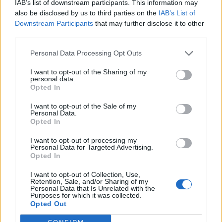
IAB’s list of downstream participants. This information may
also be disclosed by us to third parties on the
IAB’s List of
Downstream Participants
that may further disclose it to other
third parties.
Personal Data Processing Opt Outs
I want to opt-out of the Sharing of my
personal data.
Opted In
I want to opt-out of the Sale of my
Personal Data.
Opted In
VAI ALLA VERSIONE CLASSICA
I want to opt-out of processing my
Personal Data for Targeted Advertising.
Opted In
I want to opt-out of Collection, Use,
Retention, Sale, and/or Sharing of my
Il materiale (testo, foto e video) consultabile in questo portale è di nostra proprietà.
Personal Data that Is Unrelated with the
Alcune foto (screenshot) ed articoli presenti su "Juventus Magazine" sono in parte giunti
Purposes for which it was collected.
da internet, in quanto arrivati alla nostra attenzione attraverso regolari comunicati
stampa con immagini e testi allegati ed autorizzati alla pubblicazione, e quindi valutati
Opted Out
di pubblico dominio. Se i soggetti o gli autori avessero qualcosa in contrario alla
pubblicazione, non avranno che da segnalarlo alla redazione (indirizzo email:
redazione@napolimagazine.com
), che provvederà prontamente alla rimozione.