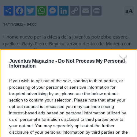
Share
Facebook
Twitter
WhatsApp
Messenger
LinkedIn
Copy
Email
Print
aA
Link
14/11/2025 - 04:00
Il nome nuovo per la difesa della Juventus potrebbe essere
quello di Gady-Pierre Beyuku: terzino destro del Modena con
ottimi spunti offensivi e capacità di applicazione anche in fase
difensiva. Come rivelato da Tuttosport, infatti, la dirigenza
Juventus Magazine -
Do Not Process My Personal
bianconera avrebbe messo nel mirino il giovane terzino
Information
francese che ha ben impressionato nel Mondiale Under 20
appena terminato con la Francia. Da capire, eventualmente, la
If you wish to opt-out of the sale, sharing to third parties, or
valutazione che ne farà il Modena per la prossima sessione di
processing of your personal or sensitive information for
mercato, da cui dipenderà la fattibilità dell'affare. La volontà
targeted advertising by us, please use the below opt-out
del club emiliano potrebbe essere quella di provare a
section to confirm your selection. Please note that after your
trattenere il giocatore per continuare a inseguire la Serie A
opt-out request is processed you may continue seeing
con la rosa al completo.
interest-based ads based on personal information utilized by
us or personal information disclosed to third parties prior to
your opt-out. You may separately opt-out of the further
disclosure of your personal information by third parties on the