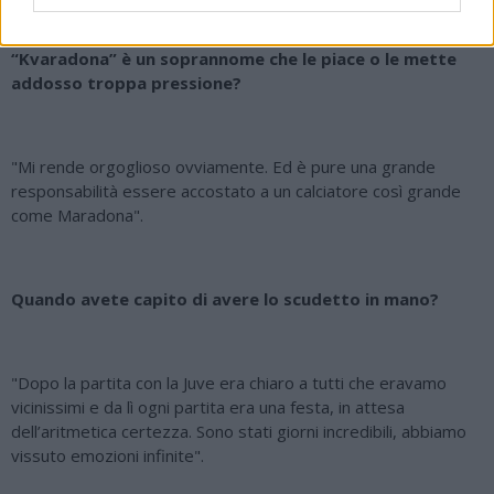
“Kvaradona” è un soprannome che le piace o le mette
addosso troppa pressione?
"Mi rende orgoglioso ovviamente. Ed è pure una grande
responsabilità essere accostato a un calciatore così grande
come Maradona".
Quando avete capito di avere lo scudetto in mano?
"Dopo la partita con la Juve era chiaro a tutti che eravamo
vicinissimi e da lì ogni partita era una festa, in attesa
dell’aritmetica certezza. Sono stati giorni incredibili, abbiamo
vissuto emozioni infinite".