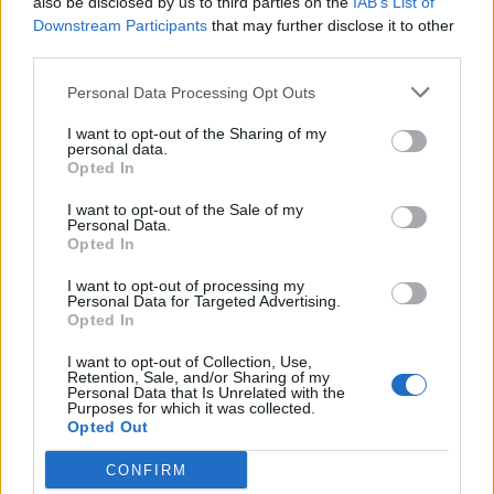
also be disclosed by us to third parties on the
IAB’s List of
Il Napoli può ripetersi?
Downstream Participants
that may further disclose it to other
third parties.
Personal Data Processing Opt Outs
"Ovviamente giochiamo per vincere ogni partita, poi vedremo
se saremo in grado di ripeterci. Rispettiamo tutti, ci sono
I want to opt-out of the Sharing of my
personal data.
tante squadre forti che giocano bene. Ma credo che, anche le
Opted In
avversarie, non sono così felici di sfidarci…".
I want to opt-out of the Sale of my
Personal Data.
Opted In
Lei e Osimhen formate una delle coppie più belle
d’Europa. Vi siete trovati in modo naturale?
I want to opt-out of processing my
Personal Data for Targeted Advertising.
Opted In
I want to opt-out of Collection, Use,
"Sapevo che era un calciatore molto forte, mi ha colpito però
Retention, Sale, and/or Sharing of my
Personal Data that Is Unrelated with the
l’umiltà del ragazzo Victor: si entra subito in sintonia con lui e il
Purposes for which it was collected.
nostro feeling si vede pure in campo. Anche se non lo vedo,
Opted Out
so già dov’è, so come servirlo, mi sembra di sentire il suo
movimento sempre. E lo stesso vale per lui".
CONFIRM