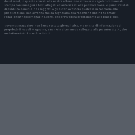
da internet, in quanto arrivati alla nostra attenzione attraverso regolari comunicati
stampa con immagini e testi allegati ed autorizzati alla pubblicazione, e quindi valutati
di pubblico dominio. Se i soggetti o gli autori avessero qualcosa in contrario alla
pubblicazione, non avranno che da segnalarlo alla redazione (indirizzo email:
redazione@napolimagazine.com
), che provvederà prontamente alla rimozione.
"Juventus Magazine" non è una testata giornalistica, ma un sito di informazione di
proprietà di Napoli Magazine, e non è in alcun modo collegato alla Juventus S.p.A., che
ne detiene tutti i marchi e diritti.