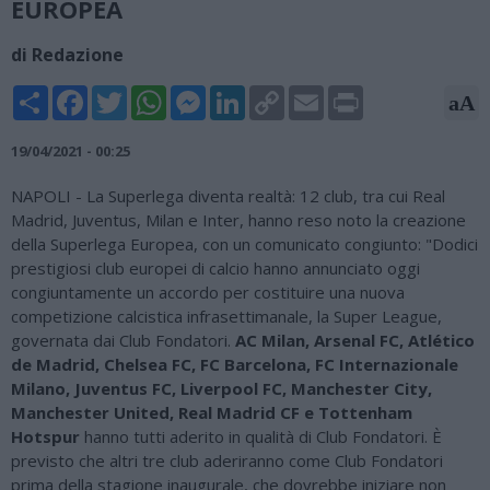
EUROPEA
di Redazione
Share
Facebook
Twitter
WhatsApp
Messenger
LinkedIn
Copy
Email
Print
aA
Link
19/04/2021 - 00:25
NAPOLI - La Superlega diventa realtà: 12 club, tra cui Real
Madrid, Juventus, Milan e Inter, hanno reso noto la creazione
della Superlega Europea, con un comunicato congiunto: "Dodici
prestigiosi club europei di calcio hanno annunciato oggi
congiuntamente un accordo per costituire una nuova
competizione calcistica infrasettimanale, la Super League,
governata dai Club Fondatori.
AC Milan, Arsenal FC, Atlético
de Madrid, Chelsea FC, FC Barcelona, FC Internazionale
Milano, Juventus FC, Liverpool FC, Manchester City,
Manchester United, Real Madrid CF e Tottenham
Hotspur
hanno tutti aderito in qualità di Club Fondatori. È
previsto che altri tre club aderiranno come Club Fondatori
prima della stagione inaugurale, che dovrebbe iniziare non