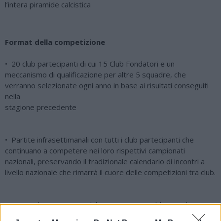
l’intera piramide calcistica
Format della competizione
• 20 club partecipanti di cui 15 Club Fondatori e un
meccanismo di qualificazione per altre 5 squadre, che
verranno selezionate ogni anno in base ai risultati conseguiti
nella
stagione precedente
• Partite infrasettimanali con tutti i club partecipanti che
continuano a competere nei loro rispettivi campionati
nazionali, preservando il tradizionale calendario di incontri a
livello nazionale che rimarrà il cuore delle competizioni tra club.
• Inizio ad agosto, con i club partecipanti suddivisi in due
gironi da dieci squadre, che giocheranno sia in casa che in