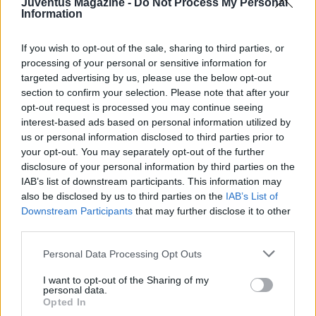
Juventus Magazine -
Do Not Process My Personal
trasferta e con le prime tre classificate di ogni girone che si
Information
qualificheranno automaticamente ai quarti di finale. Le quarte
e quinte classificate si affronteranno in una sfida andata e
If you wish to opt-out of the sale, sharing to third parties, or
ritorno per i due restanti posti disponibili per i quarti di finale.
processing of your personal or sensitive information for
Il formato a eliminazione diretta, giocato sia in casa che in
targeted advertising by us, please use the below opt-out
trasferta, verrà utilizzato per raggiungere la finale a gara
section to confirm your selection. Please note that after your
secca che sarà disputata alla fine di maggio in uno stadio
opt-out request is processed you may continue seeing
neutrale.
interest-based ads based on personal information utilized by
us or personal information disclosed to third parties prior to
your opt-out. You may separately opt-out of the further
Dopo l’avvio della competizione maschile, non appena
disclosure of your personal information by third parties on the
possibile, verrà avviata anche la corrispettiva lega femminile,
IAB’s list of downstream participants. This information may
per contribuire allo sviluppo e al progresso del calcio
also be disclosed by us to third parties on the
IAB’s List of
femminile. Il nuovo torneo annuale fornirà una crescita
Downstream Participants
that may further disclose it to other
economica significativamente più elevata ed un supporto al
third parties.
calcio europeo tramite un impegno di lungo termine a versare
Personal Data Processing Opt Outs
dei contributi di solidarietà senza tetto massimo, che
cresceranno in linea con i ricavi della lega. Questi contributi di
I want to opt-out of the Sharing of my
solidarietà saranno sostanzialmente più alti di quelli generati
personal data.
dall’attuale competizione europea e si prevede che superino i
Opted In