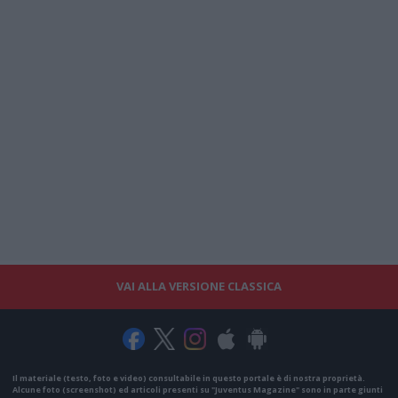
VAI ALLA VERSIONE CLASSICA
Il materiale (testo, foto e video) consultabile in questo portale è di nostra proprietà.
Alcune foto (screenshot) ed articoli presenti su "Juventus Magazine" sono in parte giunti