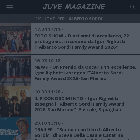
RISULTATI PER:
"ALBERTO SORDI"
17.04 14:11 -
FOTO SHOW - Dieci anni di eccellenza, 22
protagonisti ricevono da Igor Righetti
l’“Alberto Sordi Family Award 2026”
16.03 10:18 -
NEWS - Un Premio da Oscar a 11 eccellenze,
Igor Righetti assegna l’“Alberto Sordi
Family Award 2026-San Marino”
10.03 11:28 -
IL RICONOSCIMENTO - Igor Righetti
assegna l'"Alberto Sordi Family Award
2026-San Marino": Pascale, Squaglia e
Ventura tra gli 11 premiati al Teatro
Titano
29.10 13:16 -
TRAILER - "Siamo in un film di Alberto
Sordi?" di Steve Della Casa e Caterina