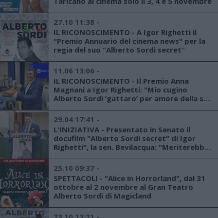
Taricano al cinema solo il 3, 4 e 5 novembre
27.10 11:38 -
IL RICONOSCIMENTO - A Igor Righetti il
"Premio Annuario del cinema news" per la
regia del suo “Alberto Sordi secret”
11.06 13:06 -
IL RICONOSCIMENTO - Il Premio Anna
Magnani a Igor Righetti: "Mio cugino
Alberto Sordi ‘gattaro’ per amore della sua
amica Annarella"
29.04 17:41 -
L'INIZIATIVA - Presentato in Senato il
docufilm "Alberto Sordi secret” di Igor
Righetti", la sen. Bevilacqua: "Meriterebbe
un Premio alla memoria”
25.10 09:37 -
SPETTACOLI - "Alice in Horrorland", dal 31
ottobre al 2 novembre al Gran Teatro
Alberto Sordi di Magicland
23.10 13:21 -