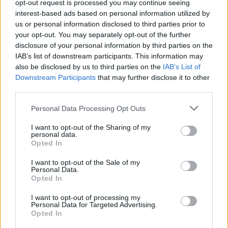
14.11 18:45 -
opt-out request is processed you may continue seeing
MUSICAL - "Lucy e il Mistero della Magia
interest-based ads based on personal information utilized by
Perduta", dal 18 novembre al 7 gennaio
us or personal information disclosed to third parties prior to
presso il Gran Teatro Alberto Sordi a
your opt-out. You may separately opt-out of the further
Valmontone
disclosure of your personal information by third parties on the
15.07 19:44 -
IAB’s list of downstream participants. This information may
FOTO SHOW + VIDEO - "Alberto Sordi
also be disclosed by us to third parties on the
IAB’s List of
Family Award 2023", riconoscimento ideato
Downstream Participants
that may further disclose it to other
da Igor Righetti, ecco i premiati
third parties.
05.04 12:16 -
Personal Data Processing Opt Outs
A VALMONTONE - Grande successo a
MagicLand per la mostra "Alberto Sordi
I want to opt-out of the Sharing of my
segreto" curata da suo cugino Igor
personal data.
Righetti
Opted In
28.03 11:49 -
I want to opt-out of the Sale of my
A VALMONTONE - Igor Righetti inaugura a
Personal Data.
MagicLand una mostra e un teatro in
Opted In
ricordo di suo cugino Alberto Sordi sabato
1 aprile
I want to opt-out of processing my
23.02 17:14 -
Personal Data for Targeted Advertising.
Opted In
IL RICORDO - Anniversario Alberto Sordi,
MagicLand gli dedica il proprio teatro, il