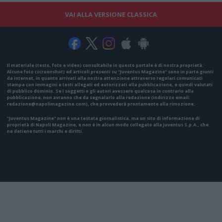
VAI ALLA VERSIONE CLASSICA
Il materiale (testo, foto e video) consultabile in questo portale è di nostra proprietà.
Alcune foto (screenshot) ed articoli presenti su "Juventus Magazine" sono in parte giunti
da internet, in quanto arrivati alla nostra attenzione attraverso regolari comunicati
stampa con immagini e testi allegati ed autorizzati alla pubblicazione, e quindi valutati
di pubblico dominio. Se i soggetti o gli autori avessero qualcosa in contrario alla
pubblicazione, non avranno che da segnalarlo alla redazione (indirizzo email:
redazione@napolimagazine.com
), che provvederà prontamente alla rimozione.
"Juventus Magazine" non è una testata giornalistica, ma un sito di informazione di
proprietà di Napoli Magazine, e non è in alcun modo collegato alla Juventus S.p.A., che
ne detiene tutti i marchi e diritti.