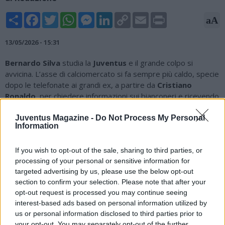
Share
Facebook
Twitter
WhatsApp
Messenger
LinkedIn
Copy
Email
Print
aA
Link
13/05/2026 - 15:31
Bernardo Silva
studia la
Juventus
e il grande colpo si
avvicina. L’asse di calciomercato si fa sempre più caldo, specie
dopo le telefonate ai grandi ex, a partire da
Cristiano
Ronaldo
, per chiedere informazioni sui bianconeri e ricevendo
un feedback decisivo. Una mossa che, come riporta
Agipronews, secondo i betting analyst di
Sisal
e
Snai
rende
Juventus Magazine -
Do Not Process My Personal
Information
più concreta la possibilità che si concretizzi il trasferimento,
proposto a quota 2,25. D’altronde, da settimane il
centrocampista portoghese è in cima alla lista dei desideri di
If you wish to opt-out of the sale, sharing to third parties, or
processing of your personal or sensitive information for
Luciano Spalletti
; lo stesso tecnico della Juve, infatti, aveva
targeted advertising by us, please use the below opt-out
avuto un colloquio telefonico con Bernardo Silva, e anche
section to confirm your selection. Please note that after your
anche pochi giorni fa ha ribadito la necessità di avere un
opt-out request is processed you may continue seeing
fantasista con le sue caratteristiche e la sua visione di gioco.
interest-based ads based on personal information utilized by
La Juventus studia Bernardo Silva, e Bernardo Silva studia la
us or personal information disclosed to third parties prior to
Juventus: un colpo che diventa sempre più concreto.
your opt-out. You may separately opt-out of the further