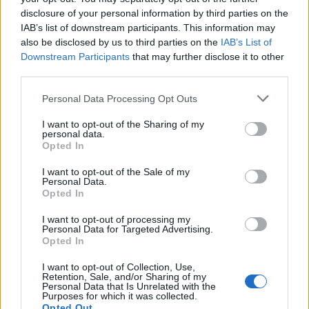
disclosure of your personal information by third parties on the
IAB’s list of downstream participants. This information may
also be disclosed by us to third parties on the
IAB’s List of
Downstream Participants
that may further disclose it to other
third parties.
Personal Data Processing Opt Outs
I want to opt-out of the Sharing of my
personal data.
Opted In
I want to opt-out of the Sale of my
Personal Data.
Opted In
I want to opt-out of processing my
Personal Data for Targeted Advertising.
VAI ALLA VERSIONE CLASSICA
Opted In
I want to opt-out of Collection, Use,
Retention, Sale, and/or Sharing of my
Personal Data that Is Unrelated with the
Purposes for which it was collected.
Il materiale (testo, foto e video) consultabile in questo portale è di nostra proprietà.
Opted Out