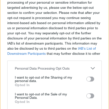
Carnevali, insieme al direttore sportivo Marco Ottolini, è stato
processing of your personal or sensitive information for
uno dei principali sponsor dell'operazione, superando i dubbi
targeted advertising by us, please use the below opt-out
iniziali di Luciano Spalletti.
section to confirm your selection. Please note that after your
opt-out request is processed you may continue seeing
La chiusura dell’affare, con la relativa ufficialità, è attesa a
interest-based ads based on personal information utilized by
stretto giro di posta. Per Muharemovic, come detto, si tratta
us or personal information disclosed to third parties prior to
di un ritorno: classe 2003, è arrivato in Italia dal Wolfsberger
your opt-out. You may separately opt-out of the further
nel 2021, proprio alla Juve. In bianconero ha giocato per una
disclosure of your personal information by third parties on the
stagione in Primavera e nelle due seguenti in Next Gen -
IAB’s list of downstream participants. This information may
motivo per cui può essere inserito in lista UEFA come
also be disclosed by us to third parties on the
IAB’s List of
calciatore cresciuto nel vivaio del club -, prima di trasferirsi al
Downstream Participants
that may further disclose it to other
Sassuolo.
third parties.
Fonte: tuttomercatoweb.com
Personal Data Processing Opt Outs
I want to opt-out of the Sharing of my
personal data.
Opted In
I want to opt-out of the Sale of my
Personal Data.
Opted In