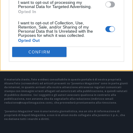
I want to opt-out of processing my
Personal Data for Targeted Advertising.
Opted In
I want to opt-out of Collection, Use,
Retention, Sale, and/or Sharing of my
Personal Data that Is Unrelated with the
Purposes for which it was collected.
Opted Out
VAI ALLA VERSIONE CLASSICA
CONFIRM
Il materiale (testo, foto e video) consultabile in questo portale è di nostra proprietà.
Alcune foto (screenshot) ed articoli presenti su "Juventus Magazine" sono in parte giunti
da internet, in quanto arrivati alla nostra attenzione attraverso regolari comunicati
stampa con immagini e testi allegati ed autorizzati alla pubblicazione, e quindi valutati
di pubblico dominio. Se i soggetti o gli autori avessero qualcosa in contrario alla
pubblicazione, non avranno che da segnalarlo alla redazione (indirizzo email:
redazione@napolimagazine.com
), che provvederà prontamente alla rimozione.
"Juventus Magazine" non è una testata giornalistica, ma un sito di informazione di
proprietà di Napoli Magazine, e non è in alcun modo collegato alla Juventus S.p.A., che
ne detiene tutti i marchi e diritti.