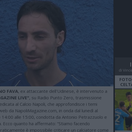
di Vinc
FOTO
CELT
NO FAVA
, ex attaccante dell'Udinese, è intervenuto a
GAZINE LIVE"
, su Radio Punto Zero, trasmissione
edicata al Calcio Napoli, che approfondisce i temi
web da NapoliMagazine.com, in onda dal lunedì al
e 14:00 alle 15:00, condotta da Antonio Petrazzuolo e
la. Ecco quanto ha affermato: “Stiamo facendo
raticamente è impossibile criticare un calciatore come