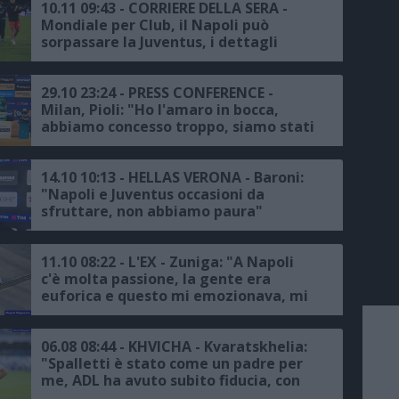
10.11 09:43 - CORRIERE DELLA SERA -
Mondiale per Club, il Napoli può
sorpassare la Juventus, i dettagli
29.10 23:24 - PRESS CONFERENCE -
Milan, Pioli: "Ho l'amaro in bocca,
abbiamo concesso troppo, siamo stati
inferiori solo all'Inter e non al Napoli
e alla Juve"
14.10 10:13 - HELLAS VERONA - Baroni:
"Napoli e Juventus occasioni da
sfruttare, non abbiamo paura"
11.10 08:22 - L'EX - Zuniga: "A Napoli
c'è molta passione, la gente era
euforica e questo mi emozionava, mi
voleva il Barcellona e avevo un
precontratto con la Juventus ma alla
fine rimasi in azzurro"
06.08 08:44 - KHVICHA - Kvaratskhelia:
"Spalletti è stato come un padre per
me, ADL ha avuto subito fiducia, con
Osimhen ho un'intesa naturale,