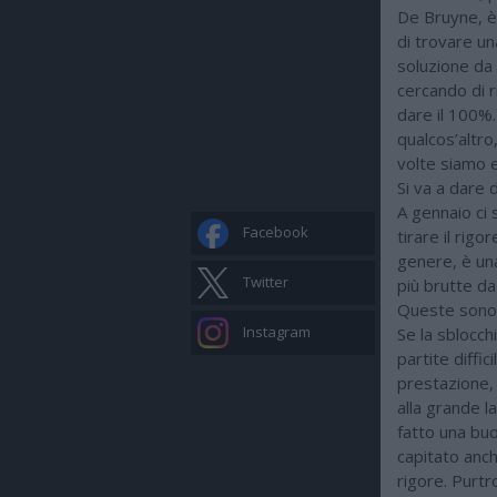
De Bruyne, è 
di trovare un
soluzione da
cercando di r
dare il 100%
qualcos’altro,
volte siamo e
Si va a dare 
A gennaio ci 
Facebook
tirare il rig
genere, è un
Twitter
più brutte da 
Queste sono 
Instagram
Se la sblocch
partite diffic
prestazione, 
alla grande l
fatto una buo
capitato anc
rigore. Purtr