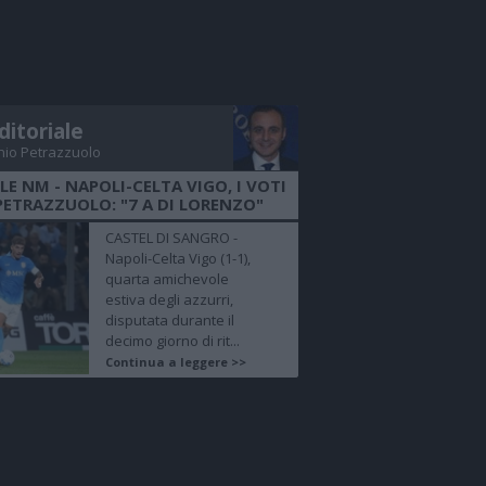
ditoriale
nio Petrazzuolo
LE NM - NAPOLI-CELTA VIGO, I VOTI
PETRAZZUOLO: "7 A DI LORENZO"
CASTEL DI SANGRO -
Napoli-Celta Vigo (1-1),
quarta amichevole
estiva degli azzurri,
disputata durante il
decimo giorno di rit...
Continua a leggere >>