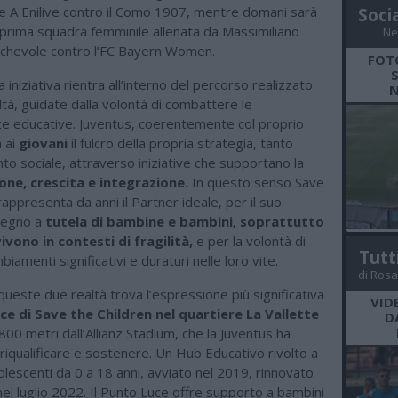
ie A Enilive contro il Como 1907, mentre domani sarà
Soci
a prima squadra femminile allenata da Massimiliano
Ne
michevole contro l’FC Bayern Women.
FOT
iniziativa rientra all’interno del percorso realizzato
N
ltà, guidate dalla volontà di combattere le
ze educative. Juventus, coerentemente col proprio
 ai
giovani
il fulcro della propria strategia, tanto
to sociale, attraverso iniziative che supportano la
one, crescita e integrazione.
In questo senso Save
rappresenta da anni il Partner ideale, per il suo
pegno a
tutela di bambine e bambini, soprattutto
ivono in contesti di fragilità,
e per la volontà di
Tutt
iamenti significativi e duraturi nelle loro vite.
di Rosa
 queste due realtà trova l’espressione più significativa
VID
ce di Save the Children nel quartiere La Vallette
D
 800 metri dall’Allianz Stadium, che la Juventus ha
 riqualificare e sostenere. Un Hub Educativo rivolto a
lescenti da 0 a 18 anni, avviato nel 2019, rinnovato
el luglio 2022. Il Punto Luce offre supporto a bambini