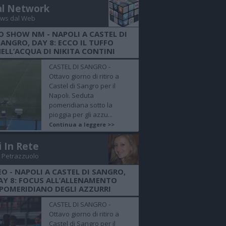
al Network
ws dal Web
O SHOW NM - NAPOLI A CASTEL DI
SANGRO, DAY 8: ECCO IL TUFFO
ELL’ACQUA DI NIKITA CONTINI
CASTEL DI SANGRO -
Ottavo giorno di ritiro a
Castel di Sangro per il
Napoli. Seduta
pomeridiana sotto la
pioggia per gli azzu...
Continua a leggere >>
i In Rete
 Petrazzuolo
EO - NAPOLI A CASTEL DI SANGRO,
AY 8: FOCUS ALL’ALLENAMENTO
POMERIDIANO DEGLI AZZURRI
CASTEL DI SANGRO -
Ottavo giorno di ritiro a
Castel di Sangro per il