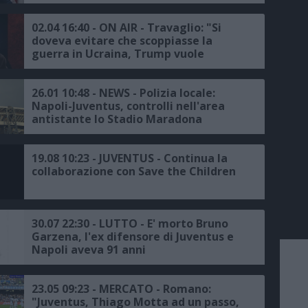
02.04 16:40 - ON AIR - Travaglio: "Si
doveva evitare che scoppiasse la
guerra in Ucraina, Trump vuole
spostare lo scontro dal fronte
militare a quello commerciale,
Juventus? Sono rimasto juventino ma
26.01 10:48 - NEWS - Polizia locale:
non guardo più le partite"
Napoli-Juventus, controlli nell'area
antistante lo Stadio Maradona
19.08 10:23 - JUVENTUS - Continua la
collaborazione con Save the Children
30.07 22:30 - LUTTO - E' morto Bruno
Garzena, l'ex difensore di Juventus e
Napoli aveva 91 anni
23.05 09:23 - MERCATO - Romano:
"Juventus, Thiago Motta ad un passo,