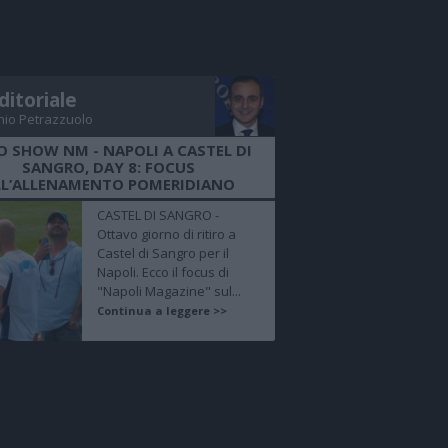
ditoriale
nio Petrazzuolo
O SHOW NM - NAPOLI A CASTEL DI
SANGRO, DAY 8: FOCUS
LL’ALLENAMENTO POMERIDIANO
CASTEL DI SANGRO -
Ottavo giorno di ritiro a
Castel di Sangro per il
Napoli. Ecco il focus di
"Napoli Magazine" sul...
Continua a leggere >>