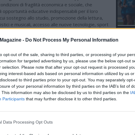
condizioni di fragilità economica e sociale, che
i opportunità educative indispensabili per il loro
 cui sostegno allo studio, promozione della lettura,
tistici e musicali, accesso alle nuove tecnologie, sport
torie.
L'An
Magazine -
Do Not Process My Personal Information
del Nu
uoso, quello tra Juventus e Save the Children, che
i prossimi anni, a favore di minori in condizione di
VIDEO
GLI
to opt-out of the sale, sharing to third parties, or processing of your per
cioeconomico e in territori privi di adeguate
formation for targeted advertising by us, please use the below opt-out s
educative, grazie anche all’impegno della Fondazione
r selection. Please note that after your opt-out request is processed y
tuzione non profit specializzata nel campo dell’istruzione
eing interest-based ads based on personal information utilized by us or
ra con entrambi gli enti.
disclosed to third parties prior to your opt-out. You may separately opt-
losure of your personal information by third parties on the IAB’s list of
gogliosa di poter dare risalto alla condivisione valoriale
. This information may also be disclosed by us to third parties on the
IA
Children, nella quale crede ed è impegnata da anni -
ha
Participants
that may further disclose it to other third parties.
urizio Scanavino
, CEO di Juventus -.
Due realtà
ltre un secolo di storia e che da oggi si incontrano anche
e prestigiosa maglia bianconera.”
l Data Processing Opt Outs
le abbattere tutte le barriere che impediscono a
ine e adolescenti di avere eguali opportunità