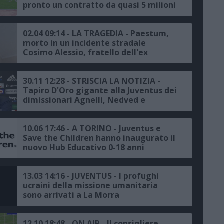
pronto un contratto da quasi 5 milioni
di euro a stagione"
02.04 09:14 - LA TRAGEDIA - Paestum,
morto in un incidente stradale
Cosimo Alessio, fratello dell'ex
calciatore della Juventus
30.11 12:28 - STRISCIA LA NOTIZIA -
Tapiro D'Oro gigante alla Juventus dei
dimissionari Agnelli, Nedved e
Arrivabene
10.06 17:46 - A TORINO - Juventus e
Save the Children hanno inaugurato il
nuovo Hub Educativo 0-18 anni
13.03 14:16 - JUVENTUS - I profughi
ucraini della missione umanitaria
sono arrivati a La Morra
12.10 18:48 - ON AIR - Il consigliere