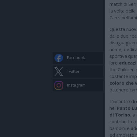
match di Ser
la volta dell
Canzi nell’a
Questa nuova 
dalle due rea
disuguaglian
nome, dedica
sportiva quan
Facebook
loro
educazi
the Children 
Twitter
costante im
coloro che v
Instagram
ottenere camb
L’incontro di
nel
Punto Lu
di Torino
, a
contribuito a
bambini e ado
ed ampliato n