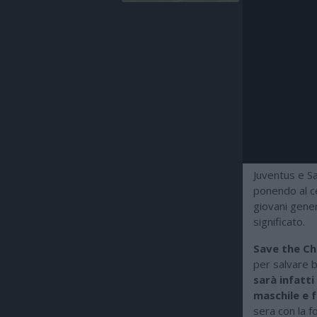
Juventus e Sa
ponendo al ce
giovani gener
significato.
Save the Ch
per salvare b
sarà infatti
maschile e 
sera con la 