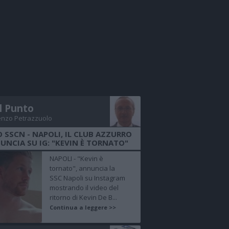
Il Punto
enzo Petrazzuolo
O SSCN - NAPOLI, IL CLUB AZZURRO
UNCIA SU IG: "KEVIN È TORNATO"
NAPOLI - "Kevin è
tornato", annuncia la
SSC Napoli su Instagram
mostrando il video del
ritorno di Kevin De B...
Continua a leggere >>