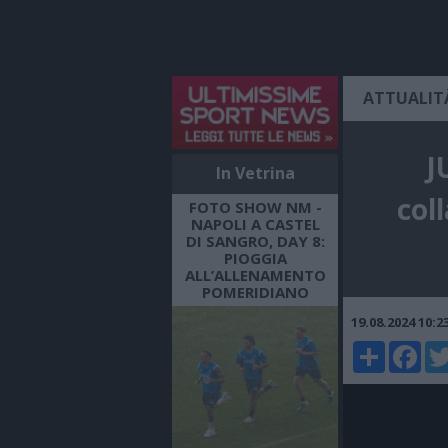
ATTUALIT
J
In Vetrina
col
FOTO SHOW NM -
NAPOLI A CASTEL
DI SANGRO, DAY 8:
PIOGGIA
ALL’ALLENAMENTO
POMERIDIANO
19.08.2024 10:
Share
Faceboo
Twi