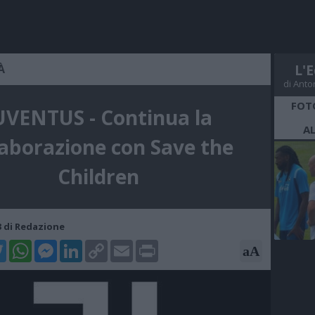
À
L'E
di Anto
FOT
UVENTUS - Continua la
A
laborazione con Save the
Children
23 di Redazione
k
tter
WhatsApp
Messenger
LinkedIn
Copy
Email
Print
aA
Link