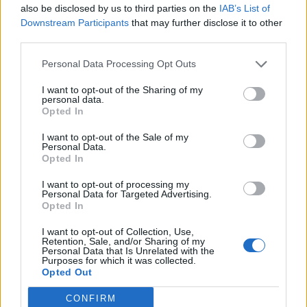
also be disclosed by us to third parties on the
IAB’s List of
Downstream Participants
that may further disclose it to other
third parties.
Personal Data Processing Opt Outs
I want to opt-out of the Sharing of my
personal data.
Opted In
I want to opt-out of the Sale of my
Personal Data.
Opted In
VAI ALLA VERSIONE CLASSICA
I want to opt-out of processing my
Personal Data for Targeted Advertising.
Opted In
I want to opt-out of Collection, Use,
Il materiale (testo, foto e video) consultabile in questo portale è di nostra proprietà.
Retention, Sale, and/or Sharing of my
Alcune foto (screenshot) ed articoli presenti su "Juventus Magazine" sono in parte giunti
Personal Data that Is Unrelated with the
da internet, in quanto arrivati alla nostra attenzione attraverso regolari comunicati
Purposes for which it was collected.
stampa con immagini e testi allegati ed autorizzati alla pubblicazione, e quindi valutati
di pubblico dominio. Se i soggetti o gli autori avessero qualcosa in contrario alla
Opted Out
pubblicazione, non avranno che da segnalarlo alla redazione (indirizzo email:
redazione@napolimagazine.com
), che provvederà prontamente alla rimozione.
CONFIRM
"Juventus Magazine" non è una testata giornalistica, ma un sito di informazione di