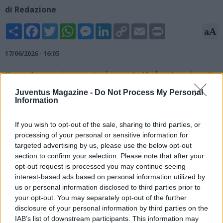
di Redazione
Share
Facebook
Twitter
WhatsApp
Messenger
LinkedIn
Copy
Email
Print
aA
Link
17/06/2026 - 16:05
Orazio Accomando, esperto di mercato Mediaset, rivela su X:
"Juventus, avanza Guglielmo Vicario per la porta. Contatto
Juventus Magazine -
Do Not Process My Personal
diretto tra Carnevali, agente e Tottenham per intavolare la
Information
trattativa".
If you wish to opt-out of the sale, sharing to third parties, or
Juventus, avanza Guglielmo Vicario per la porta. Contatto
processing of your personal or sensitive information for
diretto tra Carnevali, agente e Tottenham per intavolare la
targeted advertising by us, please use the below opt-out
trattativa.
@sportmediaset
section to confirm your selection. Please note that after your
— Orazio Accomando (@OAccomando91)
June 17, 2026
opt-out request is processed you may continue seeing
interest-based ads based on personal information utilized by
us or personal information disclosed to third parties prior to
your opt-out. You may separately opt-out of the further
disclosure of your personal information by third parties on the
IAB’s list of downstream participants. This information may