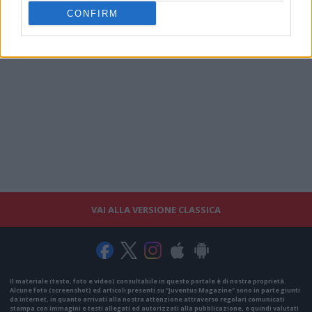
CONFIRM
VAI ALLA VERSIONE CLASSICA
Il materiale (testo, foto e video) consultabile in questo portale è di nostra proprietà.
Alcune foto (screenshot) ed articoli presenti su "Juventus Magazine" sono in parte giunti
da internet, in quanto arrivati alla nostra attenzione attraverso regolari comunicati
stampa con immagini e testi allegati ed autorizzati alla pubblicazione, e quindi valutati