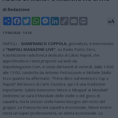
di Redazione
Share
Facebook
Twitter
WhatsApp
Messenger
LinkedIn
Copy
Email
Print
aA
Link
17/06/2026 - 14:16
NAPOLI -
GIANFRANCO COPPOLA
, giornalista, è intervenuto
a
"NAPOLI MAGAZINE LIVE"
, su Radio Punto Zero,
trasmissione radiofonica dedicata al Calcio Napoli, che
approfondisce i temi proposti sul web da
NapoliMagazine.Com, in onda dal lunedì al venerdì, dalle 14:00
alle 15:00, condotta da Antonio Petrazzuolo e Michele Sibilla.
Ecco quanto ha affermato: "Primo libro sull'America's Cup a
Napoli? Bel lavoro di Carlo Zazzera, qui c'è una tradizione
importante. Subito benissimo Messi e Mbappè ai Mondiali?
Vedremo se sarà il Mondiale delle stelle o del gioco di
squadra, ma la stesse stella hanno bisogno del resto del
gruppo. La Francia ha una squadra eccezionale, Messi invece
resta un super professionista, un atleta eccezionale. Lo