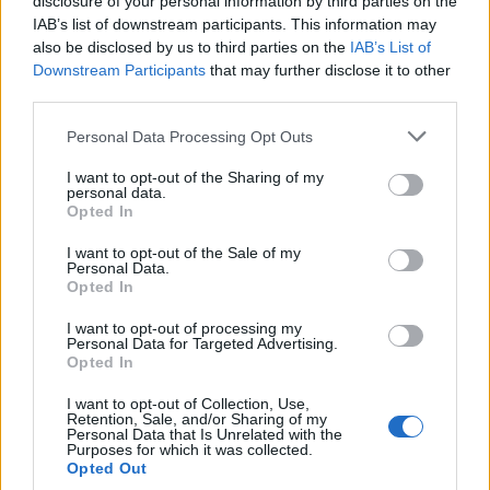
disclosure of your personal information by third parties on the
chiamato anche diversi calciatori che giocano in Brasile. Il
IAB’s list of downstream participants. This information may
Brasile farà comunque un buon Mondiale, ma gli attaccanti
also be disclosed by us to third parties on the
IAB’s List of
devono sbloccarsi".
Downstream Participants
that may further disclose it to other
third parties.
Personal Data Processing Opt Outs
I want to opt-out of the Sharing of my
personal data.
Opted In
I want to opt-out of the Sale of my
Personal Data.
Opted In
I want to opt-out of processing my
Personal Data for Targeted Advertising.
Opted In
I want to opt-out of Collection, Use,
Retention, Sale, and/or Sharing of my
Personal Data that Is Unrelated with the
Purposes for which it was collected.
Opted Out