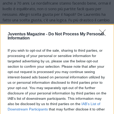
anche a 70 anni. Le nordafricane stanno facendo bene, ormai il
livello è equilibrato, non ci sono più partite facili quasi per
nessuno. Allegri scelta giusta per il Napoli? De Laurentiis ha
fatto una scelta giusta, c'è una logica. Fu più drastico il cambio
Sarri-Ancelotti ad esempio. Allegri continuerà sulla falsa riga di
questi due anni con Conte, la rosa resta di alto livello e può
Juventus Magazine -
Do Not Process My Personal
fare bene. Futuro di Lukaku e De Bruyne? Punterei su quello
Information
che avrà maggiore voglia di restare a Napoli, magari anche
come alternativa e non per forza da titolare. Se entrambi
If you wish to opt-out of the sale, sharing to third parties, or
avranno questa voglia bene, ma dipenderà tutto dalla loro
processing of your personal or sensitive information for
volontà. Vergara? Io l'ho visto alla Pro Vercelli, giocò lì prima
targeted advertising by us, please use the below opt-out
del mio arrivo. E' un bene prezioso per il Napoli, quindi in caso
section to confirm your selection. Please note that after your
di cessione servirebbe o un diritto di recompra o una
opt-out request is processed you may continue seeing
percentuale importante sulla rivendita, in alternativa andrebbe
interest-based ads based on personal information utilized by
ceduto in prestito in una medio-grande in grado di farlo
us or personal information disclosed to third parties prior to
esplodere".
your opt-out. You may separately opt-out of the further
disclosure of your personal information by third parties on the
IAB’s list of downstream participants. This information may
also be disclosed by us to third parties on the
IAB’s List of
Downstream Participants
that may further disclose it to other