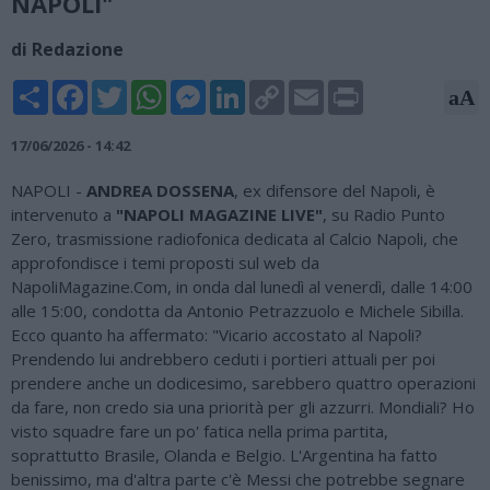
NAPOLI"
di Redazione
Share
Facebook
Twitter
WhatsApp
Messenger
LinkedIn
Copy
Email
Print
aA
Link
17/06/2026 - 14:42
NAPOLI -
ANDREA DOSSENA
, ex difensore del Napoli, è
intervenuto a
"NAPOLI MAGAZINE LIVE"
, su Radio Punto
Zero, trasmissione radiofonica dedicata al Calcio Napoli, che
approfondisce i temi proposti sul web da
NapoliMagazine.Com, in onda dal lunedì al venerdì, dalle 14:00
alle 15:00, condotta da Antonio Petrazzuolo e Michele Sibilla.
Ecco quanto ha affermato: "Vicario accostato al Napoli?
Prendendo lui andrebbero ceduti i portieri attuali per poi
prendere anche un dodicesimo, sarebbero quattro operazioni
da fare, non credo sia una priorità per gli azzurri. Mondiali? Ho
visto squadre fare un po' fatica nella prima partita,
soprattutto Brasile, Olanda e Belgio. L'Argentina ha fatto
benissimo, ma d'altra parte c'è Messi che potrebbe segnare