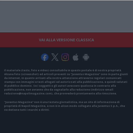
VAI ALLA VERSIONE CLASSICA
Il materiale (testo, foto e video) consultabile in questo portale è di nostra proprietà.
Alcune foto (screenshot) ed articoli presenti su "Juventus Magazine" sono in parte giunti
da internet, in quanto arrivati alla nostra attenzione attraverso regolari comunicati
stampa con immagini e testi allegati ed autorizzati alla pubblicazione, e quindi valutati
di pubblico dominio. Se i soggetti o gli autori avessero qualcosa in contrario alla
pubblicazione, non avranno che da segnalarlo alla redazione (indirizzo email:
redazione@napolimagazine.com
), che provvederà prontamente alla rimozione.
"Juventus Magazine" non è una testata giornalistica, ma un sito di informazione di
proprietà di Napoli Magazine, e non è in alcun modo collegato alla Juventus S.p.A., che
ne detiene tutti i marchi e diritti.