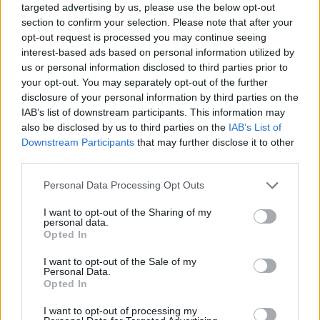
targeted advertising by us, please use the below opt-out
Parole poi anche su come vorrebbe essere ricordato tra
section to confirm your selection. Please note that after your
qualche anno: "Vorrei essere ricordato come un giocatore che
opt-out request is processed you may continue seeing
ha dato tutto, sia dentro che fuori dal campo. Nel calcio, i gol,
interest-based ads based on personal information utilized by
le vittorie e i trofei sono ovviamente molto importanti. Ma per
us or personal information disclosed to third parties prior to
me è altrettanto prezioso come vivi quel percorso. Rispetto,
your opt-out. You may separately opt-out of the further
disciplina di lavoro, famiglia e rimanere con i piedi per terra... Il
disclosure of your personal information by third parties on the
mio più grande desiderio è costruire la mia storia. Non voglio
IAB’s list of downstream participants. This information may
essere solo qualcuno paragonato agli altri, voglio lasciare un
also be disclosed by us to third parties on the
IAB’s List of
segno autentico alla Juventus, alla Nazionale turca e a tutti
Downstream Participants
that may further disclose it to other
quelli che credono in me".
third parties.
Personal Data Processing Opt Outs
I want to opt-out of the Sharing of my
personal data.
Opted In
I want to opt-out of the Sale of my
Personal Data.
Opted In
I want to opt-out of processing my