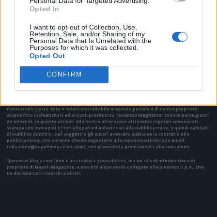
Personal Data for Targeted Advertising.
Opted In
I want to opt-out of Collection, Use,
Retention, Sale, and/or Sharing of my
Personal Data that Is Unrelated with the
Purposes for which it was collected.
Opted Out
VAI ALLA VERSIONE CLASSICA
CONFIRM
Il materiale (testo, foto e video) consultabile in questo portale è di nostra proprietà.
Alcune foto (screenshot) ed articoli presenti su "Juventus Magazine" sono in parte giunti
da internet, in quanto arrivati alla nostra attenzione attraverso regolari comunicati
stampa con immagini e testi allegati ed autorizzati alla pubblicazione, e quindi valutati
di pubblico dominio. Se i soggetti o gli autori avessero qualcosa in contrario alla
pubblicazione, non avranno che da segnalarlo alla redazione (indirizzo email:
redazione@napolimagazine.com
), che provvederà prontamente alla rimozione.
"Juventus Magazine" non è una testata giornalistica, ma un sito di informazione di
proprietà di Napoli Magazine, e non è in alcun modo collegato alla Juventus S.p.A., che
ne detiene tutti i marchi e diritti.