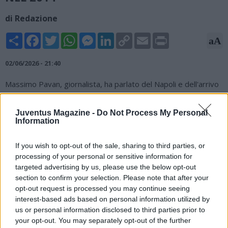
di Redazione
Share
Facebook
Twitter
WhatsApp
Messenger
LinkedIn
Copy
Email
Print
aA
Link
02/06/2026 - 21:40
Massimo Pavan, giornalista, ha parlato del Napoli e dell'arrivo
di Massimiliano Allegri nel suo editoriale per Sportitalia: "Il
Napoli ha scelto di affidarsi a Massimiliano Allegri per aprire
Juventus Magazine -
Do Not Process My Personal
una nuova fase del proprio progetto tecnico. Tuttavia, il
Information
tecnico livornese si trova oggi in un contesto molto diverso
rispetto a quello che ereditò alla Juventus nel 2014. La
If you wish to opt-out of the sale, sharing to third parties, or
situazione attuale richiede interventi importanti e non
processing of your personal or sensitive information for
basteranno alcuni innesti di esperienza per colmare
targeted advertising by us, please use the below opt-out
immediatamente il divario dalle prime posizioni. Molti sperano
section to confirm your selection. Please note that after your
che possa ripetersi quanto accadde dopo l’addio di Antonio
opt-out request is processed you may continue seeing
Conte a Torino, ma le condizioni di partenza sono differenti e il
interest-based ads based on personal information utilized by
percorso appare decisamente più complesso".
us or personal information disclosed to third parties prior to
your opt-out. You may separately opt-out of the further